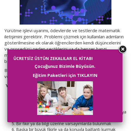
Yürütme işlevi uyarımı, ödevlerde ve testlerde matematik
iletişimini gerektirir. Problemi çözmek için kullanılan adımların
gösterilmesine ek olarak öğrencilerden kendi düşüncelerini
ve prosedürü neden seçtiklerini ya da benzer hangi
matematikle problemi çözebileceklerini açıklamaları istenir
ÜCRETSİZ ÜSTÜN ZEKALILAR EL KİTABI
böylece daha çok yürütme işlevi kullanırlar.
Çocuğunuz Bizimle Büyüsün.
Bu süreç üst biliş de beyni çalıştırır, bilginin, tümden gelimin
Eğitim Paketleri için TIKLAYIN
ve tüme varımın birleşmesini sağlar.
Yürütme işlevine ulaştıran faaliyetler
Web sayfası ya da sunum tasarlamak
Masa oyunu tasarlamak
Daha genç öğrenciler için kitap yazmak
Belirli bir ürün ya da hizmet hakkında broşür tasarlamak ya
da materyallerin reklamını yapmak
Bir fikir ya da bilgi üzerine varsayımlarda bulunmak
Başka bir büyük fikirle ya da konuyla bağlantı kurmak