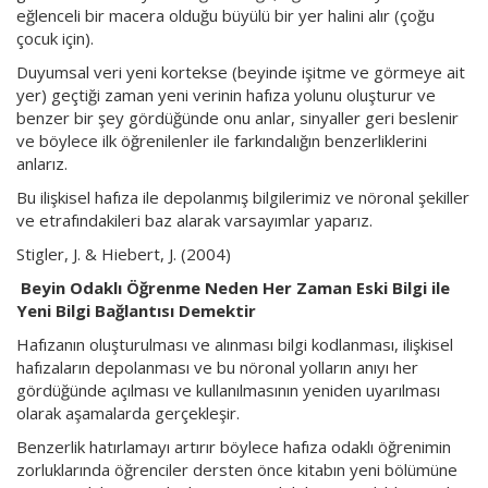
eğlenceli bir macera olduğu büyülü bir yer halini alır (çoğu
çocuk için).
Duyumsal veri yeni kortekse (beyinde işitme ve görmeye ait
yer) geçtiği zaman yeni verinin hafıza yolunu oluşturur ve
benzer bir şey gördüğünde onu anlar, sinyaller geri beslenir
ve böylece ilk öğrenilenler ile farkındalığın benzerliklerini
anlarız.
Bu ilişkisel hafıza ile depolanmış bilgilerimiz ve nöronal şekiller
ve etrafındakileri baz alarak varsayımlar yaparız.
Stigler, J. & Hiebert, J. (2004)
Beyin Odaklı Öğrenme Neden Her Zaman Eski Bilgi ile
Yeni Bilgi Bağlantısı Demektir
Hafızanın oluşturulması ve alınması bilgi kodlanması, ilişkisel
hafızaların depolanması ve bu nöronal yolların anıyı her
gördüğünde açılması ve kullanılmasının yeniden uyarılması
olarak aşamalarda gerçekleşir.
Benzerlik hatırlamayı artırır böylece hafıza odaklı öğrenimin
zorluklarında öğrenciler dersten önce kitabın yeni bölümüne