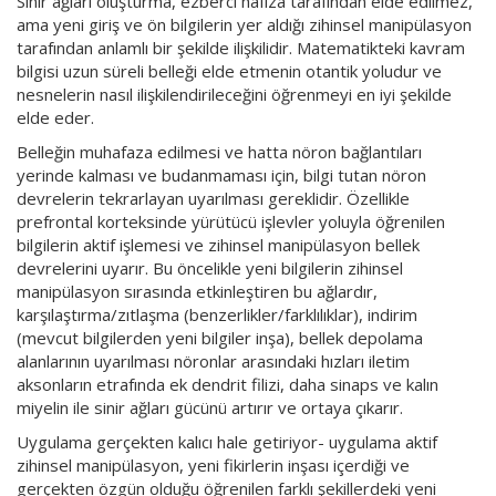
Sinir ağları oluşturma, ezberci hafıza tarafından elde edilmez,
ama yeni giriş ve ön bilgilerin yer aldığı zihinsel manipülasyon
tarafından anlamlı bir şekilde ilişkilidir. Matematikteki kavram
bilgisi uzun süreli belleği elde etmenin otantik yoludur ve
nesnelerin nasıl ilişkilendirileceğini öğrenmeyi en iyi şekilde
elde eder.
Belleğin muhafaza edilmesi ve hatta nöron bağlantıları
yerinde kalması ve budanmaması için, bilgi tutan nöron
devrelerin tekrarlayan uyarılması gereklidir. Özellikle
prefrontal korteksinde yürütücü işlevler yoluyla öğrenilen
bilgilerin aktif işlemesi ve zihinsel manipülasyon bellek
devrelerini uyarır. Bu öncelikle yeni bilgilerin zihinsel
manipülasyon sırasında etkinleştiren bu ağlardır,
karşılaştırma/zıtlaşma (benzerlikler/farklılıklar), indirim
(mevcut bilgilerden yeni bilgiler inşa), bellek depolama
alanlarının uyarılması nöronlar arasındaki hızları iletim
aksonların etrafında ek dendrit filizi, daha sinaps ve kalın
miyelin ile sinir ağları gücünü artırır ve ortaya çıkarır.
Uygulama gerçekten kalıcı hale getiriyor- uygulama aktif
zihinsel manipülasyon, yeni fikirlerin inşası içerdiği ve
gerçekten özgün olduğu öğrenilen farklı şekillerdeki yeni