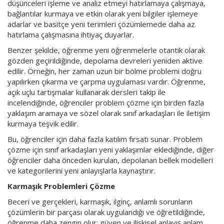
düşünceleri işleme ve analiz etmeyi hatırlamaya çalışmaya,
bağlantılar kurmaya ve etkin olarak yeni bilgiler işlemeye
adarlar ve basitçe yeni terimleri çözümlemede daha az
hatırlama çalışmasına ihtiyaç duyarlar.
Benzer şekilde, öğrenme yeni öğrenmelerle otantik olarak
gözden geçirildiğinde, depolama devreleri yeniden aktive
edilir. Örneğin, her zaman uzun bir bölme problemi doğru
yapılırken çıkarma ve çarpma uygulaması vardır. Öğrenme,
açık uçlu tartışmalar kullanarak dersleri takip ile
incelendiğinde, öğrenciler problem çözme için birden fazla
yaklaşım aramaya ve sözel olarak sınıf arkadaşları ile iletişim
kurmaya teşvik edilir.
Bu, öğrenciler için daha fazla katılım fırsatı sunar. Problem
çözme için sınıf arkadaşları yeni yaklaşımlar eklediğinde, diğer
öğrenciler daha önceden kurulan, depolanan bellek modelleri
ve kategorilerini yeni anlayışlarla kaynaştırır.
Karmaşık Problemleri Çözme
Beceri ve gerçekleri, karmaşık, ilginç, anlamlı sorunların
çözümlerin bir parçası olarak uygulandığı ve öğretildiğinde,
öğrenme daha zengin olur; güven ve ilişkisel anlayış anlam