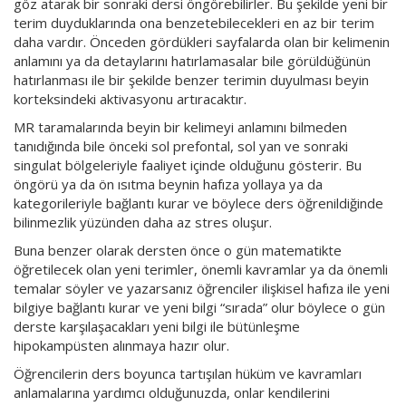
göz atarak bir sonraki dersi öngörebilirler. Bu şekilde yeni bir
terim duyduklarında ona benzetebilecekleri en az bir terim
daha vardır. Önceden gördükleri sayfalarda olan bir kelimenin
anlamını ya da detaylarını hatırlamasalar bile görüldüğünün
hatırlanması ile bir şekilde benzer terimin duyulması beyin
korteksindeki aktivasyonu artıracaktır.
MR taramalarında beyin bir kelimeyi anlamını bilmeden
tanıdığında bile önceki sol prefontal, sol yan ve sonraki
singulat bölgeleriyle faaliyet içinde olduğunu gösterir. Bu
öngörü ya da ön ısıtma beynin hafıza yollaya ya da
kategorileriyle bağlantı kurar ve böylece ders öğrenildiğinde
bilinmezlik yüzünden daha az stres oluşur.
Buna benzer olarak dersten önce o gün matematikte
öğretilecek olan yeni terimler, önemli kavramlar ya da önemli
temalar söyler ve yazarsanız öğrenciler ilişkisel hafıza ile yeni
bilgiye bağlantı kurar ve yeni bilgi “sırada” olur böylece o gün
derste karşılaşacakları yeni bilgi ile bütünleşme
hipokampüsten alınmaya hazır olur.
Öğrencilerin ders boyunca tartışılan hüküm ve kavramları
anlamalarına yardımcı olduğunuzda, onlar kendilerini