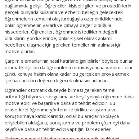
bağlamında gelişir. Öğrenciler, kişisel ilgileri ve prosedürlerin
gerçek dünyada kullanımı ve ezberci belleğin gelecekteki
öğrenmelerin temelini oluşturduğuyla özendirildiklerinde,
onlar öğrenmenin yararlı ve çabaya değer olduğunu
hissederler. Öğrenciler, öğrenmek istediklerin değerli
olduklarını gördüklerinde, onlar kişisel olarak anlamlı
hedeflere ulaşmak için gereken temellerinin atılması için
motive olurlar.
Çarpım elemanlarının nasıl hatırlandığını bilirler böylece bunlar
otomatikleşir bu da öğrencilerin motivasyonuna yardımcı olur
çünkü konuya hakim olana kadar bu gerçekleri prova etmek
için harcadıkları değere değecek olmasını anlarlar.
Öğrenciler otomatik düzeyde bilmesi gereken temel
aritmetiği biliyorsa, sorgulama ve keşif yoluyla öğrenme daha
motive edici ve başarılı ve daha az tehdit edicidir. Bu
prosedürel öğrenme yöntemi ile birlikte araştırma ve
soruşturmaya katıldıklarında, onlar bu araçların kolayca
erişilebilen olduğunu, soruşturma ve problem çözmeyi daha
keyifli ve daha az tehdit edici yaptığını fark ederler.
Onların duygusal filtreleri yaratıcı matematik zevklerini