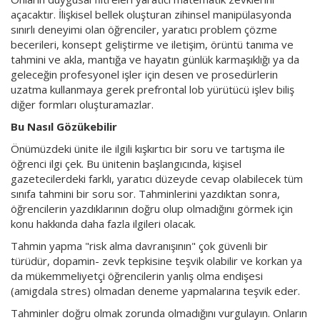
açacaktır. İlişkisel bellek oluşturan zihinsel manipülasyonda
sınırlı deneyimi olan öğrenciler, yaratıcı problem çözme
becerileri, konsept geliştirme ve iletişim, örüntü tanıma ve
tahmini ve akla, mantığa ve hayatın günlük karmaşıklığı ya da
geleceğin profesyonel işler için desen ve prosedürlerin
uzatma kullanmaya gerek prefrontal lob yürütücü işlev biliş
diğer formları oluşturamazlar.
Bu Nasıl Gözükebilir
Önümüzdeki ünite ile ilgili kışkırtıcı bir soru ve tartışma ile
öğrenci ilgi çek. Bu ünitenin başlangıcında, kişisel
gazetecilerdeki farklı, yaratıcı düzeyde cevap olabilecek tüm
sınıfa tahmini bir soru sor. Tahminlerini yazdıktan sonra,
öğrencilerin yazdıklarının doğru olup olmadığını görmek için
konu hakkında daha fazla ilgileri olacak.
Tahmin yapma "risk alma davranışının" çok güvenli bir
türüdür, dopamin- zevk tepkisine teşvik olabilir ve korkan ya
da mükemmeliyetçi öğrencilerin yanlış olma endişesi
(amigdala stres) olmadan deneme yapmalarına teşvik eder.
Tahminler doğru olmak zorunda olmadığını vurgulayın. Onların