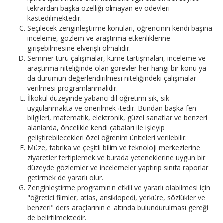
tekrardan başka özelliği olmayan ev ödevleri
kastedilmektedir.
Seçilecek zenginleştirme konuları, öğrencinin kendi başına
inceleme, gözlem ve araştırma etkenliklerine
girişebilmesine elverişli olmalıdır.
Seminer türü çalışmalar, küme tartışmaları, inceleme ve
araştırma niteliğinde olan görevler her hangi bir konu ya
da durumun değerlendirilmesi niteliğindeki çalışmalar
verilmesi programlanmalıdır.
İlkokul düzeyinde yabancı dil öğretimi sık, sık
uygulanmakta ve önerilmek¬tedir. Bundan başka fen
bilgileri, matematik, elektronik, güzel sanatlar ve benzeri
alanlarda, öncelikle kendi çabaları ile işleyip
geliştirebilecekleri özel öğrenim üniteleri verilebilir.
Müze, fabrika ve çeşitli bilim ve teknoloji merkezlerine
ziyaretler tertiplemek ve burada yeteneklerine uygun bir
düzeyde gözlemler ve incelemeler yaptırıp sınıfa raporlar
getirmek de yararlı olur.
Zenginleştirme programının etkili ve yararlı olabilmesi için
"öğretici filmler, atlas, ansiklopedi, yerküre, sözlükler ve
benzeri" ders araçlarının el altında bulundurulması gereği
de belirtilmektedir.