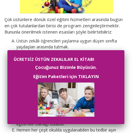
Çok üstünlere dönük özel eğitim hizmetleri arasında bugün
en çok tutulanlardan birisi de program zenginleştirmektir.
Bununla önerilmek istenen esasları şöyle belirtebiliriz:
Üstün zekâlı öğrencileri yaşlarına uygun düşen sınıfta
yaşdaşları arasında tutmak.
Özel ödevler, sınıf dışı proje ve yardımlar, kol çalışmaları
gibi yollarla olağan sınıf programını, bireyin ilgi ve
ÜCRETSİZ ÜSTÜN ZEKALILAR EL KİTABI
yetenekleri yönünden zenginleştirmek.
Çocuğunuz Bizimle Büyüsün.
Bu sınıf içi ve sınıf dışı zenginleştirme çalışmalarının
Eğitim Paketleri için TIKLAYIN
tümünü, ya da bir kısmını sınıf öğretmeni yönetebilir.
Gerekirse bu gibi öğrenciler için çalışan gezici
öğretmenlerin yardımından da yararlanılır. Yabancı dil,
müzik, resim gibi konularda özel öğretmenlerden de
yararlanmak yoluna gidilebilir.
Böylece öğrencinin özel anlıksal ihtiyaçları karşılandıktan
başka toplumsal, duygusal ve bedensel açıdan kendine
yakın ve benzer durumda olan yaşdaş- ları ile yetişip
eğitilmek olanağı bulabilir.
Hemen her çeşit okulda uygulanabilen bu tedbir aşırı