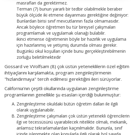
masrafları da gerektirmez.
Terman (7) bunun yararlı bir tedbir olabilmekle beraber
büyük ölçüde iki etmene dayanması gerektiğine değiniyor:
Bunlardan birisi sınıf mevcutlarının fazla olmamasıdır.
Ancak böylece öğretmen bu tür bireysel çalışmaları
programlamak ve uygulamak olanağı bulabilir.
ikinci etmense öğretmenin böyle bir hazırlık ve uygulama
için hazırlanmış ve yetişmiş durumda olması gerekir.
Bugünkü okul koşulları içinde bunu gerçekleştirebilmenin
zorluğu belirtilmektedir
Gossard ve VVolfsam (8) çok üstün yeteneklilerin özel eğitim
ihtiyaçlarını karşılamakta, program zenginleştirmenin
"hızlandırmaya" tercih edilmesi gerektiğini ileri sürüyorlar.
California'nın çeşitli okullarında uygulanan zenginleştirme
programlarının genellikle şu esasları içerdiği bulunmuştur:
Zenginleştirme okuldaki bütün öğretim dalları ile ilgili
olarak uygulanabilir.
Zenginleştirme çalışmaları çok üstün yetenekli öğrencilerin
ilgi ve tecessüsünü uyarabilecek nitelikte olmalı, mekanik,
anlamsız tekrarlamalardan kaçınılmalıdır. Bununla, sınıf
içinde işlenmekte olan konularla ilgili olarak bol sayıda