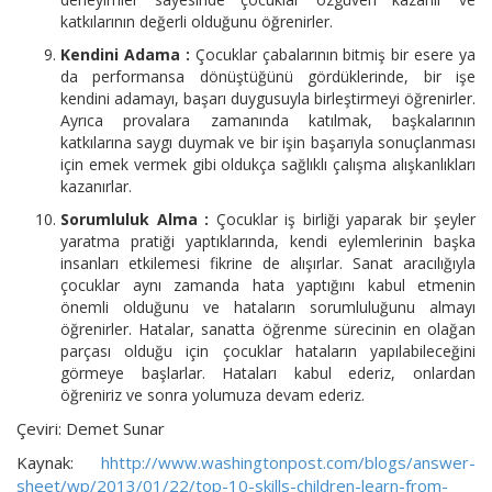
katkılarının değerli olduğunu öğrenirler.
Kendini Adama :
Çocuklar çabalarının bitmiş bir esere ya
da performansa dönüştüğünü gördüklerinde, bir işe
kendini adamayı, başarı duygusuyla birleştirmeyi öğrenirler.
Ayrıca provalara zamanında katılmak, başkalarının
katkılarına saygı duymak ve bir işin başarıyla sonuçlanması
için emek vermek gibi oldukça sağlıklı çalışma alışkanlıkları
kazanırlar.
Sorumluluk Alma :
Çocuklar iş birliği yaparak bir şeyler
yaratma pratiği yaptıklarında, kendi eylemlerinin başka
insanları etkilemesi fikrine de alışırlar. Sanat aracılığıyla
çocuklar aynı zamanda hata yaptığını kabul etmenin
önemli olduğunu ve hataların sorumluluğunu almayı
öğrenirler. Hatalar, sanatta öğrenme sürecinin en olağan
parçası olduğu için çocuklar hataların yapılabileceğini
görmeye başlarlar. Hataları kabul ederiz, onlardan
öğreniriz ve sonra yolumuza devam ederiz.
Çeviri: Demet Sunar
Kaynak:
hhttp://www.washingtonpost.com/blogs/answer-
sheet/wp/2013/01/22/top-10-skills-children-learn-from-