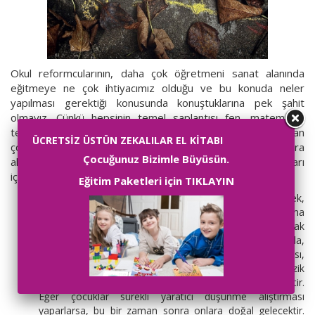
Okul reformcularının, daha çok öğretmeni sanat alanında
eğitmeye ne çok ihtiyacımız olduğu ve bu konuda neler
yapılması gerektiği konusunda konuştuklarına pek şahit
olmayız. Çünkü hepsinin temel saplantısı fen, matematik,
teknoloji ve mühendislik alanlarıdır. Oysa çocuklar sanattan
ÜCRETSİZ ÜSTÜN ZEKALILAR EL KİTABI
çok şey öğrenir. Sanat, kendi asıl değerleri dışında çocuklara
Çocuğunuz Bizimle Büyüsün.
akademik başarı ve genel anlamda hayatta başarı kazanmaları
için çok önemli beceriler de kazandırır.
Eğitim Paketleri için TIKLAYIN
Yaratıcılık :
Kendi zekalarını kullanarak düşünmek,
olaylara farklı bakış açılarıyla yaklaşmak ve ‘resmin dışına
çıkarak’ düşünmek, çocuğunuzun diğerlerinden ayrılarak
bireyselleşmesini sağlayacaktır. Bir sanat programında,
çocuğunuzdan bir monoloğu 6 farklı şekilde canlandırması,
bir anısını anlattığı bir resim yapması ya da bir müzik
parçasını tamamlayan yeni bir ritim yazması beklenecektir.
Eğer çocuklar sürekli yaratıcı düşünme alıştırması
yaparlarsa, bu bir zaman sonra onlara doğal gelecektir.