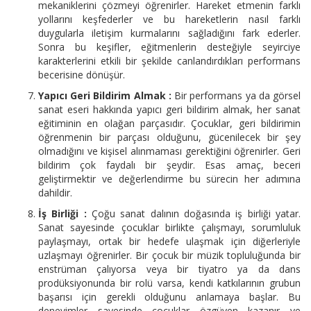
mekaniklerini çözmeyi öğrenirler. Hareket etmenin farklı
yollarını keşfederler ve bu hareketlerin nasıl farklı
duygularla iletişim kurmalarını sağladığını fark ederler.
Sonra bu keşifler, eğitmenlerin desteğiyle seyirciye
karakterlerini etkili bir şekilde canlandırdıkları performans
becerisine dönüşür.
Yapıcı Geri Bildirim Almak :
Bir performans ya da görsel
sanat eseri hakkında yapıcı geri bildirim almak, her sanat
eğitiminin en olağan parçasıdır. Çocuklar, geri bildirimin
öğrenmenin bir parçası olduğunu, gücenilecek bir şey
olmadığını ve kişisel alınmaması gerektiğini öğrenirler. Geri
bildirim çok faydalı bir şeydir. Esas amaç, beceri
geliştirmektir ve değerlendirme bu sürecin her adımına
dahildir.
İş Birliği :
Çoğu sanat dalının doğasında iş birliği yatar.
Sanat sayesinde çocuklar birlikte çalışmayı, sorumluluk
paylaşmayı, ortak bir hedefe ulaşmak için diğerleriyle
uzlaşmayı öğrenirler. Bir çocuk bir müzik topluluğunda bir
enstrüman çalıyorsa veya bir tiyatro ya da dans
prodüksiyonunda bir rolü varsa, kendi katkılarının grubun
başarısı için gerekli olduğunu anlamaya başlar. Bu
deneyimler sayesinde çocuklar özgüven kazanır ve