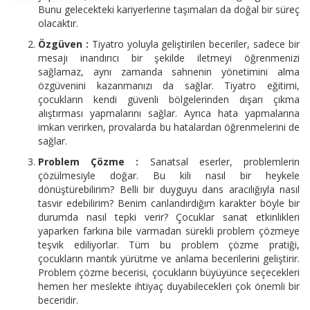
Bunu gelecekteki kariyerlerine taşımaları da doğal bir süreç
olacaktır.
Özgüven :
Tiyatro yoluyla geliştirilen beceriler, sadece bir
mesajı inandırıcı bir şekilde iletmeyi öğrenmenizi
sağlamaz, aynı zamanda sahnenin yönetimini alma
özgüvenini kazanmanızı da sağlar. Tiyatro eğitimi,
çocukların kendi güvenli bölgelerinden dışarı çıkma
alıştırması yapmalarını sağlar. Ayrıca hata yapmalarına
imkan verirken, provalarda bu hatalardan öğrenmelerini de
sağlar.
Problem Çözme :
Sanatsal eserler, problemlerin
çözülmesiyle doğar. Bu kili nasıl bir heykele
dönüştürebilirim? Belli bir duyguyu dans aracılığıyla nasıl
tasvir edebilirim? Benim canlandırdığım karakter böyle bir
durumda nasıl tepki verir? Çocuklar sanat etkinlikleri
yaparken farkına bile varmadan sürekli problem çözmeye
teşvik ediliyorlar. Tüm bu problem çözme pratiği,
çocukların mantık yürütme ve anlama becerilerini geliştirir.
Problem çözme becerisi, çocukların büyüyünce seçecekleri
hemen her meslekte ihtiyaç duyabilecekleri çok önemli bir
beceridir.